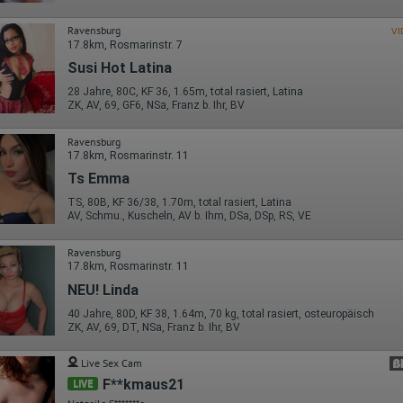
Herausgeber:
Google Ireland Limited
Ravensburg
VI
17.8km, Rosmarinstr. 7
Erhobene Daten:
Susi Hot Latina
Die erzeugten Informationen über die Benutzung unserer Webseiten
sowie die von dem Browser übermittelte IP-Adresse werden übertragen
28 Jahre, 80C, KF 36, 1.65m, total rasiert, Latina
und gespeichert. Dabei können aus den verarbeiteten Daten pseudonym
ZK, AV, 69, GF6, NSa, Franz b. Ihr, BV
Nutzungsprofile der Nutzer erstellt werden. Diese Informationen wird
Google gegebenenfalls auch an Dritte übertragen, sofern dies gesetzlich
vorgeschrieben wird oder, soweit Dritte diese Daten im Auftrag von
Ravensburg
Google verarbeiten. Die IP-Adresse der Nutzer wird von Google innerhalb
17.8km, Rosmarinstr. 11
von Mitgliedstaaten der Europäischen Union oder in anderen
Ts Emma
Vertragsstaaten des Abkommens über den Europäischen
Wirtschaftsraum gekürzt, dies bedeutet, dass alle Daten anonym
TS, 80B, KF 36/38, 1.70m, total rasiert, Latina
erhoben werden. Nur in Ausnahmefällen wird die volle IP-Adresse an
AV, Schmu., Kuscheln, AV b. Ihm, DSa, DSp, RS, VE
einen Server von Google in den USA übertragen und dort gekürzt. Die von
dem Browser des Nutzers übermittelte IP-Adresse wird nicht mit andere
Ravensburg
Daten von Google zusammengeführt.
17.8km, Rosmarinstr. 11
Erhobene Informationen zum Besucherverhalten sind folgende:
NEU! Linda
Herkunft (Land und Stadt)
40 Jahre, 80D, KF 38, 1.64m, 70 kg, total rasiert, osteuropäisch
Sprache
ZK, AV, 69, DT, NSa, Franz b. Ihr, BV
Betriebssystem
Gerät (PC, Tablet-PC oder Smartphone)
Live Sex Cam
Browser und alle verwendeten Add-ons
F**kmaus21
Auflösung des Computers
LIVE
Besucherquelle (Facebook, Suchmaschine oder verweisende