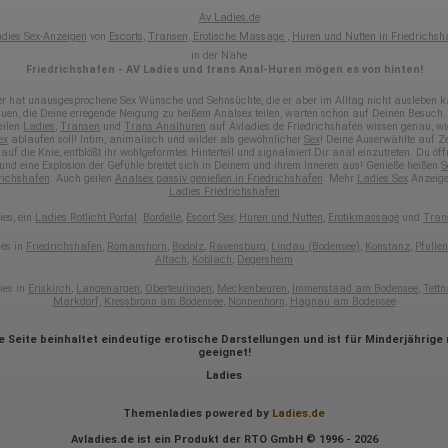
Besuchte Seiten
Referrer URL
Av Ladies.de
Bildschirmauflösung
dies Sex-Anzeigen
von
Escorts
,
Transen
,
Erotische Massage
,
Huren und Nutten in Friedrichsh
Eindeutige Gerätekennung
in der Nähe
Sprachinformationen
Friedrichshafen - AV Ladies und trans Anal-Huren mögen es von hinten!
Gerätebestriebssystem
Browser-Typ
er hat unausgesprochene Sex Wünsche und Sehnsüchte, die er aber im Alltag nicht ausleben k
Klicks
uen, die Deine erregende Neigung zu heißem Analsex teilen, warten schon auf Deinen Besuch.
eilen
Ladies
,
Transen
und
Trans Analhuren
auf Avladies.de Friedrichshafen wissen genau, wi
Domain-Name
ex
ablaufen soll! Intim, animalisch und wilder als gewöhnlicher
Sex
! Deine Auserwählte auf Ze
Eindeutige Benutzerkennung
 auf die Knie, entblößt ihr wohlgeformtes Hinterteil und signalisiert Dir anal einzutreten. Du öff
Antworten auf Umfragen
und eine Explosion der Gefühle breitet sich in Deinem und ihrem Inneren aus! Genieße heißen
S
richshafen
. Auch geilen
Analsex passiv genießen in Friedrichshafen
. Mehr
Ladies Sex
Anzeige
Ort der Verarbeitung:
Ladies Friedrichshafen
Europäische Union
es, ein
Ladies Rotlicht Portal
:
Bordelle
,
Escort
Sex
,
Huren und Nutten
,
Erotikmassage
und
Tran
Rechtliche Grundlage der Verarbeitung
es in
Friedrichshafen
,
Romanshorn
,
Bodolz
,
Ravensburg
,
Lindau (Bodensee)
,
Konstanz
,
Pfulle
Art. 6 Abs. 1 S. 1 lit. a DSGVO
Altach
,
Koblach
,
Degersheim
ies in
Eriskirch
,
Langenargen
,
Oberteuringen
,
Meckenbeuren
,
Immenstaad am Bodensee
,
Tett
Markdorf
,
Kressbronn am Bodensee
,
Nonnenhorn
,
Hagnau am Bodensee
e Seite beinhaltet eindeutige erotische Darstellungen und ist für Minderjährige 
geeignet!
Ladies
Themenladies powered by
Ladies.de
Avladies.de ist ein Produkt der RTO GmbH © 1996 - 2026