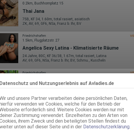
0.2km, Buchhornplatz 15
Thai Jana
75B, KF 34, 1.60m, total rasiert, asiatisch
ZK, AV, 69, GF6, NSa, Franz b. Ihr, BV
Friedrichshafen
VI
1.5km, Flugplatzstr. 27
Angelica Sexy Latina - Klimatisierte Räume
24 Jahre, 80C, KF 36/38, 1.67m, total rasiert, Latina
AV, 69, GF6, NSa, Franz b. Ihr, BV, Schmu., Kuscheln
Friedrichshafen
VI
1.5km, Flugplatzstr. 27
Datenschutz und Nutzungserlebnis auf Avladies.de
Ellena - Termine auch per WhatsApp
30 Jahre, 85E(DD), KF 38, 1.70m, teilrasiert, osteuropäisch
Wir und unsere Partner verarbeiten deine persönlichen Daten,
ZK, AV, 69, GF6, DT, NSp, Franz b. Ihr
hierfür verwenden wir Cookies, welche für den Betrieb der
Webseite erforderlich sind. Weitere Cookies werden nur mit
Friedrichshafen
VI
1.8km, Dietostr. 11
deiner Zustimmung verwendet. Einzelheiten zu den Arten von
Cookies, ihrem Zweck und den beteiligten Stellen findest du
TS Karla
weiter unten auf dieser Seite und in der
Datenschutzerklärung
.
AGENTUR VIKTORIA