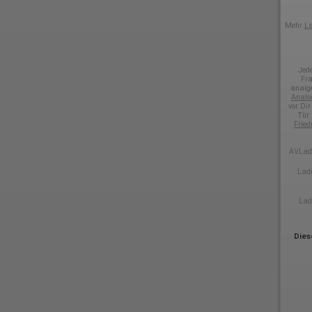
Mehr
La
Jed
Fra
analg
Anals
vor Dir
Tür 
Fried
AVLadi
Ladi
Lad
Dies