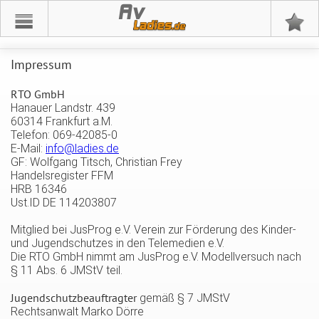
Av
Impressum
RTO GmbH
Hanauer Landstr. 439
60314 Frankfurt a.M.
Telefon: 069-42085-0
E-Mail:
info@ladies.de
GF: Wolfgang Titsch, Christian Frey
Handelsregister FFM
HRB 16346
Ust.ID DE 114203807
Mitglied bei JusProg e.V. Verein zur Förderung des Kinder-
und Jugendschutzes in den Telemedien e.V.
Die RTO GmbH nimmt am JusProg e.V. Modellversuch nach
§ 11 Abs. 6 JMStV teil.
Jugendschutzbeauftragter
gemäß § 7 JMStV
Rechtsanwalt Marko Dörre