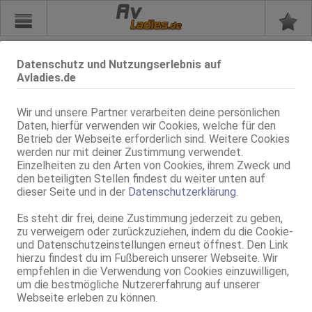
Av
Datenschutz und Nutzungserlebnis auf
Merkzettel
Avladies.de
Du hast zur Zeit keine Einträge in deinem Merkzettel
Wir und unsere Partner verarbeiten deine persönlichen
Daten, hierfür verwenden wir Cookies, welche für den
Nutze einfach "Anzeige merken" bei deinen favorisierten
Betrieb der Webseite erforderlich sind. Weitere Cookies
Anzeigen.
werden nur mit deiner Zustimmung verwendet.
Einzelheiten zu den Arten von Cookies, ihrem Zweck und
den beteiligten Stellen findest du weiter unten auf
dieser Seite und in der
Datenschutzerklärung
.
Zurück
Es steht dir frei, deine Zustimmung jederzeit zu geben,
zu verweigern oder zurückzuziehen, indem du die Cookie-
nach oben
und Datenschutzeinstellungen erneut öffnest. Den Link
hierzu findest du im Fußbereich unserer Webseite. Wir
Zur PC/Tablet Version
empfehlen in die Verwendung von Cookies einzuwilligen,
um die bestmögliche Nutzererfahrung auf unserer
Webseite erleben zu können.
Diese Seite beinhaltet eindeutige erotische Darstellungen und ist für