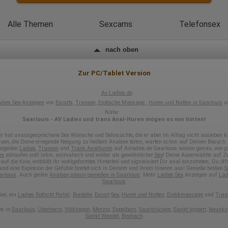
Europäische Union & USA
Hotjar
Alle Themen
Sexcams
Telefonsex
Wir nutzen Hotjar als Webanalysedient. Es wird verwendet, um Daten
über das Benutzerverhalten zu sammeln. Hotjar kann auch im Rahmen
nach oben
von Umfragen und Feedbackfunktionen, die auf unserer Website
eingebunden sind, von Ihnen bereitgestellte Informationen verarbeiten.
Zur PC/Tablet Version
Herausgeber:
Hotjar Limited, Malta
Av Ladies.de
Erhobene Daten:
dies Sex-Anzeigen
von
Escorts
,
Transen
,
Erotische Massage
,
Huren und Nutten in Saarlouis
un
Nähe
Datum und Uhrzeit des Besuchs
Saarlouis - AV Ladies und trans Anal-Huren mögen es von hinten!
Gerätetyp
Geografischer Standort
er hat unausgesprochene Sex Wünsche und Sehnsüchte, die er aber im Alltag nicht ausleben k
IP-Adresse
uen, die Deine erregende Neigung zu heißem Analsex teilen, warten schon auf Deinen Besuch.
Mausbewegungen
algeilen
Ladies
,
Transen
und
Trans Analhuren
auf Avladies.de Saarlouis wissen genau, wie g
ex
ablaufen soll! Intim, animalisch und wilder als gewöhnlicher
Sex
! Deine Auserwählte auf Ze
Besuchte Seiten
 auf die Knie, entblößt ihr wohlgeformtes Hinterteil und signalisiert Dir anal einzutreten. Du öff
Referrer URL
und eine Explosion der Gefühle breitet sich in Deinem und ihrem Inneren aus! Genieße heißen
S
Bildschirmauflösung
arlouis
. Auch geilen
Analsex passiv genießen in Saarlouis
. Mehr
Ladies Sex
Anzeigen auf
Lad
Eindeutige Gerätekennung
Saarlouis
Sprachinformationen
es, ein
Ladies Rotlicht Portal
:
Bordelle
,
Escort
Sex
,
Huren und Nutten
,
Erotikmassage
und
Tran
Gerätebestriebssystem
Browser-Typ
es in
Saarlouis
,
Überherrn
,
Völklingen
,
Merzig
,
Eppelborn
,
Saarbrücken
,
Sankt Ingbert
,
Neunki
Klicks
Sankt Wendel
,
Bexbach
Domain-Name