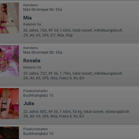
oder hat er sie komplett verlassen?
Konstanz
Wie lange blieb der Besucher?
Max-Stromeyer-Str. 53a
Ort der Verarbeitung:
Mia
Europäische Union & USA
Kiekerei 3a
Hotjar
26 Jahre, 70A, KF 34, 1.65m, total rasiert, mitteleuropäisch
ZK, AV, 69, GF6, DT, NSa, NSp
Wir nutzen Hotjar als Webanalysedient. Es wird verwendet, um Daten
über das Benutzerverhalten zu sammeln. Hotjar kann auch im Rahmen
Konstanz
von Umfragen und Feedbackfunktionen, die auf unserer Website
Max-Stromeyer-Str. 53a
eingebunden sind, von Ihnen bereitgestellte Informationen verarbeiten.
Rosalia
Herausgeber:
Kiekerei 3a
Hotjar Limited, Malta
33 Jahre, 75C, KF 36, 1.70m, total rasiert, mitteleuropäisch
ZK, AV, 69, GF6, NSa, Franz b. Ihr, BV
Erhobene Daten:
Datum und Uhrzeit des Besuchs
Friedrichshafen
Gerätetyp
Buchhornplatz 15
Geografischer Standort
Julia
IP-Adresse
Mausbewegungen
22 Jahre, 80C, KF 36, 1.60m, 50 kg, total rasiert, osteuropäisch
Besuchte Seiten
ZK, AV, 69, GF6, NSa, Franz b. Ihr, BV
Referrer URL
Bildschirmauflösung
Eindeutige Gerätekennung
Friedrichshafen
Sprachinformationen
Buchhornplatz 15
Gerätebestriebssystem