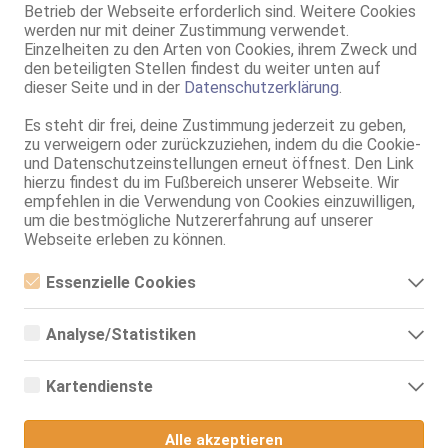
Betrieb der Webseite erforderlich sind. Weitere Cookies
ZK, AV, 69, DT, NSa, Franz b. Ihr, BV
werden nur mit deiner Zustimmung verwendet.
Einzelheiten zu den Arten von Cookies, ihrem Zweck und
Kassel
den beteiligten Stellen findest du weiter unten auf
Ts Palmy Thailand
dieser Seite und in der
Datenschutzerklärung
.
TS, 70C, KF 32/34, 1.67m, total rasiert, asiatisch
ZK, AV, 69, Franz b. Ihr, BV, Schmu., Kuscheln, Körperküs.
Es steht dir frei, deine Zustimmung jederzeit zu geben,
zu verweigern oder zurückzuziehen, indem du die Cookie-
Live Sex Cam
und Datenschutzeinstellungen erneut öffnest. Den Link
hierzu findest du im Fußbereich unserer Webseite. Wir
BarbieDoll
LIVE
empfehlen in die Verwendung von Cookies einzuwilligen,
i am your doll
um die bestmögliche Nutzererfahrung auf unserer
28 Jahre, 1.78m, weibl., 85 C
Webseite erleben zu können.
HD-Cam mit Ton: DE, EN, ES
Felsberg
Essenzielle Cookies
JaJa AV Massage
Essenzielle Cookies sind alle notwendigen Cookies, die für den
Betrieb der Webseite notwendig sind, indem Grundfunktionen
Analyse/Statistiken
80C, KF 36/38, 1.70m, total rasiert, asiatisch
ermöglicht werden. Die Webseite kann ohne diese Cookies nicht
ZK, AV, 69, BV, Schmu., Kuscheln, Körperküs.
richtig funktionieren.
Analyse- bzw. Statistikcookies sind Cookies, die der Analyse der
Webseiten-Nutzung und der Erstellung von anonymisierten
Kartendienste
Marburg
Zugriffsstatistiken dienen. Sie helfen den Webseiten-Besitzern zu
verstehen, wie Besucher mit Webseiten interagieren, indem
Google Maps
**Larissa V*gina**
Informationen anonym gesammelt und gemeldet werden.
Alle akzeptieren
19 Jahre, 75B, KF 36, 1.62m, total rasiert, osteuropäisch