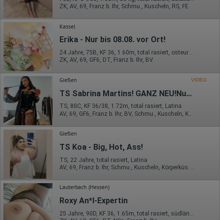
übertragen und dort gekürzt. Die von dem Browser des Nutzers
ZK, AV, 69, Franz b. Ihr, Schmu., Kuscheln, RS, FE
übermittelte IP-Adresse wird nicht mit anderen Daten von Google
zusammengeführt.
Kassel
Erhobene Informationen zum Besucherverhalten sind folgende:
Erika - Nur bis 08.08. vor Ort!
Herkunft (Land und Stadt)
24 Jahre, 75B, KF 36, 1.60m, total rasiert, osteuropäisch
Sprache
ZK, AV, 69, GF6, DT, Franz b. Ihr, BV
Betriebssystem
Gerät (PC, Tablet-PC oder Smartphone)
Browser und alle verwendeten Add-ons
Gießen
VIDEO
Auflösung des Computers
TS Sabrina Martins! GANZ NEU!Nur für kurze Zeit!
Besucherquelle (Facebook, Suchmaschine oder
verweisende Webseite)
TS, 80C, KF 36/38, 1.72m, total rasiert, Latina
Welche Dateien wurden heruntergeladen?
AV, 69, GF6, Franz b. Ihr, BV, Schmu., Kuscheln, Körperküs.
Welche Videos angeschaut?
Wurden Werbebanner angeklickt?
Wohin ging der Besucher? Klickte er auf weitere Seiten des
Gießen
Portals oder hat er sie komplett verlassen?
TS Koa - Big, Hot, Ass!
Wie lange blieb der Besucher?
TS, 22 Jahre, total rasiert, Latina
Ort der Verarbeitung:
AV, 69, Franz b. Ihr, Schmu., Kuscheln, Körperküs., AV b. Ihm, KBa
Europäische Union & USA
Hotjar
Lauterbach (Hessen)
Roxy An*l-Expertin
Wir nutzen Hotjar als Webanalysedient. Es wird verwendet, um
Daten über das Benutzerverhalten zu sammeln. Hotjar kann
25 Jahre, 90D, KF 36, 1.65m, total rasiert, südländisch
auch im Rahmen von Umfragen und Feedbackfunktionen, die