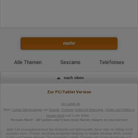
Rechtliche Grundlage der Verarbeitung
Art. 6 Abs. 1 S. 1 lit. a DSGVO
mehr
Alle Themen
Sexcams
Telefonsex
nach oben
Zur PC/Tablet Version
Av Ladies.de
Mehr
Ladies Sex-Anzeigen
von
Escorts
,
Transen
,
Erotische Massage
,
Huren und Nutten in
Hessen Nord
und in der Nähe
Hessen Nord - AV Ladies und trans Anal-Huren mögen es von hinten!
Jeder hat unausgesprochene Sex Wünsche und Sehnsüchte, die er aber im Alltag nicht
ausleben kann. Frauen, die Deine erregende Neigung zu heißem Analsex teilen, warten
schon auf Deinen Besuch. Die analgeilen
Ladies
,
Transen
und
Trans Analhuren
auf