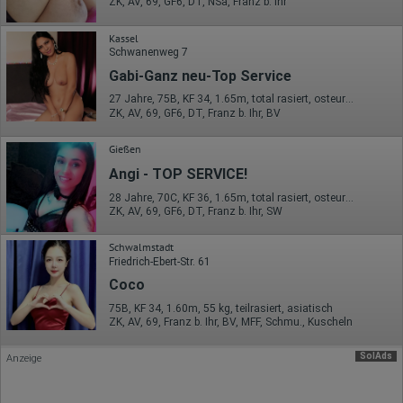
ZK, AV, 69, GF6, DT, NSa, Franz b. Ihr
auf unserer Website eingebunden sind, von Ihnen bereitgestellte
Informationen verarbeiten.
Kassel
Herausgeber:
Schwanenweg 7
Hotjar Limited, Malta
Gabi-Ganz neu-Top Service
Erhobene Daten:
27 Jahre, 75B, KF 34, 1.65m, total rasiert, osteuropäisch
ZK, AV, 69, GF6, DT, Franz b. Ihr, BV
Datum und Uhrzeit des Besuchs
Gerätetyp
Geografischer Standort
Gießen
IP-Adresse
Angi - TOP SERVICE!
Mausbewegungen
Besuchte Seiten
28 Jahre, 70C, KF 36, 1.65m, total rasiert, osteuropäisch
Referrer URL
ZK, AV, 69, GF6, DT, Franz b. Ihr, SW
Bildschirmauflösung
Eindeutige Gerätekennung
Schwalmstadt
Sprachinformationen
Friedrich-Ebert-Str. 61
Gerätebestriebssystem
Browser-Typ
Coco
Klicks
Domain-Name
75B, KF 34, 1.60m, 55 kg, teilrasiert, asiatisch
Eindeutige Benutzerkennung
ZK, AV, 69, Franz b. Ihr, BV, MFF, Schmu., Kuscheln
Antworten auf Umfragen
SolAds
Anzeige
Ort der Verarbeitung:
Europäische Union