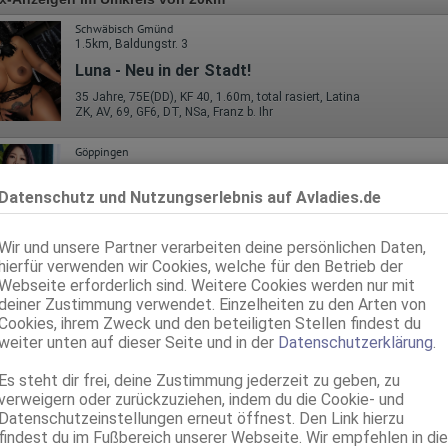
Schwäbisch Gmünd
1.5km, Baldungstr. 3
Luna - Neu in der Stadt!
35 Jahre, 75E(DD), KF 40, 1.60m, total rasiert, Latina
ZK, AV, 69, GF6, DT, NSa, Franz b. Ihr
Göppingen
Elisa
Datenschutz und Nutzungserlebnis auf Avladies.de
75B, KF 36, 1.60m, total rasiert, asiatisch
ZK, AV, 69, GF6, Franz b. Ihr, BV, Schmu., Kuscheln
Wir und unsere Partner verarbeiten deine persönlichen Daten,
Göppingen
VI
hierfür verwenden wir Cookies, welche für den Betrieb der
14.9km, Metzgerstr. 35
Webseite erforderlich sind. Weitere Cookies werden nur mit
Jasmine nett & freundlich
deiner Zustimmung verwendet. Einzelheiten zu den Arten von
Cookies, ihrem Zweck und den beteiligten Stellen findest du
Haus 35
weiter unten auf dieser Seite und in der
Datenschutzerklärung
.
25 Jahre, 85E(DD), KF 36, 1.60m, total rasiert, mitteleuropäisch
AV, 69, GF6, Franz b. Ihr, BV, Schmu., Kuscheln, Körperküs.
Es steht dir frei, deine Zustimmung jederzeit zu geben, zu
verweigern oder zurückzuziehen, indem du die Cookie- und
Schorndorf
19.7km, Baumwasenstr. 16
Datenschutzeinstellungen erneut öffnest. Den Link hierzu
findest du im Fußbereich unserer Webseite. Wir empfehlen in die
Deutsche Debby